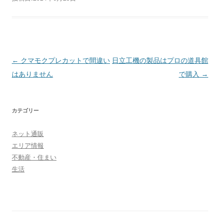
投稿ナビゲーション
←
クマモクプレカットで間違い
日立工機の製品はプロの道具館
はありません
で購入
→
カテゴリー
ネット通販
エリア情報
不動産・住まい
生活