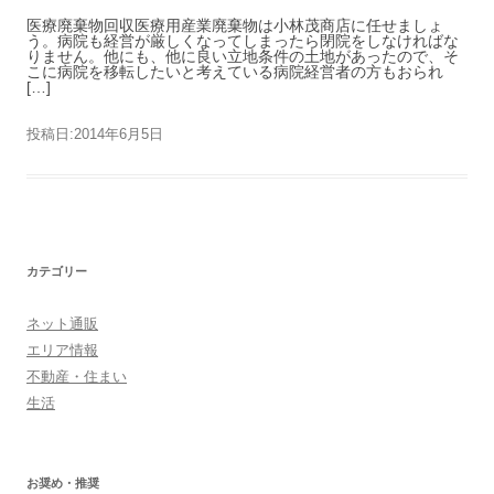
医療廃棄物回収医療用産業廃棄物は小林茂商店に任せましょ
う。病院も経営が厳しくなってしまったら閉院をしなければな
りません。他にも、他に良い立地条件の土地があったので、そ
こに病院を移転したいと考えている病院経営者の方もおられ
[…]
投稿日:
2014年6月5日
カテゴリー
ネット通販
エリア情報
不動産・住まい
生活
お奨め・推奨